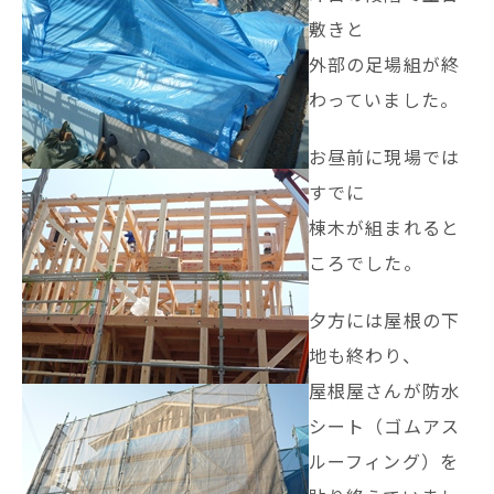
敷きと
外部の足場組が終
わっていました。
お昼前に現場では
すでに
棟木が組まれると
ころでした。
夕方には屋根の下
地も終わり、
屋根屋さんが防水
シート（ゴムアス
ルーフィング）を