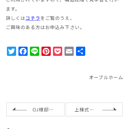
ます。
詳しくは
コチラ
をご覧のうえ、
ご興味のある方はお申込み下さい。
T
F
Li
Pi
P
E
共
w
a
n
n
o
m
有
it
c
e
te
c
ai
te
e
r
k
l
オーブルホーム
r
b
e
e
o
st
t
o
OJ様邸完了検査
上棟式と地鎮祭
k