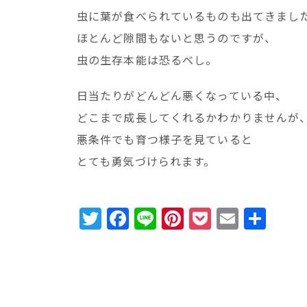
虫に葉が食べられているものも出てきまし
ほとんど隙間もないと思うのですが、
虫の生存本能は恐るべし。
日当たりがどんどん悪くなっている中、
どこまで成長してくれるかわかりませんが
悪条件でも育つ様子を見ていると
とても勇気づけられます。
T
F
Li
Pi
P
E
共
w
a
n
n
o
m
有
it
c
e
te
c
ai
te
e
r
k
l
r
b
e
e