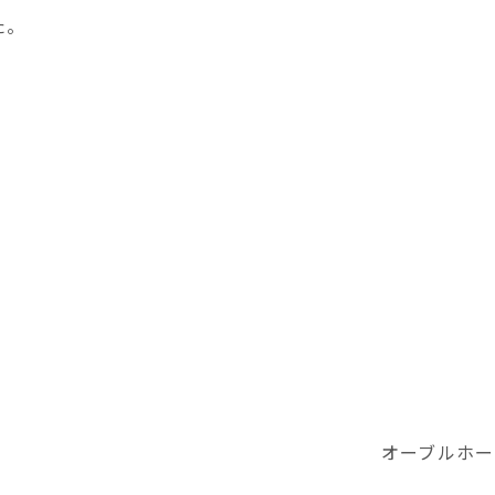
た。
、
オーブルホー