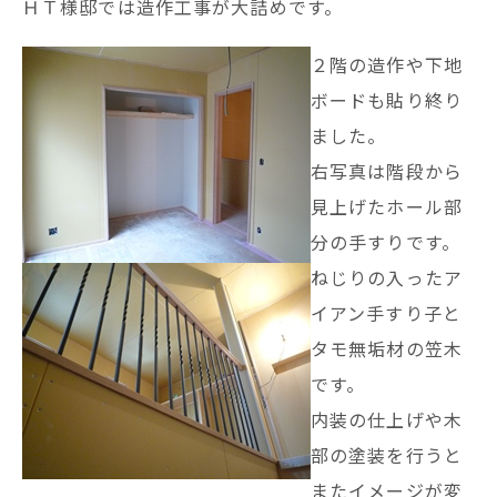
ＨＴ様邸では造作工事が大詰めです。
２階の造作や下地
ボードも貼り終り
ました。
右写真は階段から
見上げたホール部
分の手すりです。
ねじりの入ったア
イアン手すり子と
タモ無垢材の笠木
です。
内装の仕上げや木
部の塗装を行うと
またイメージが変