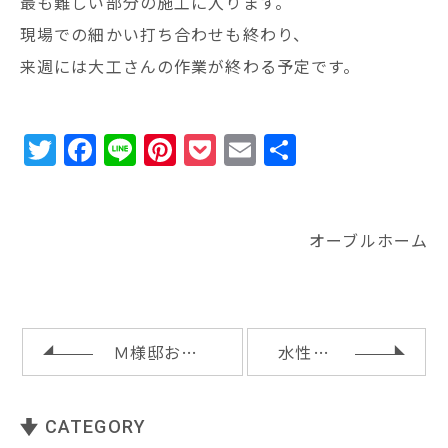
最も難しい部分の施工に入ります。
現場での細かい打ち合わせも終わり、
来週には大工さんの作業が終わる予定です。
T
F
Li
Pi
P
E
共
w
a
n
n
o
m
有
it
c
e
te
c
ai
te
e
r
k
l
オーブルホーム
r
b
e
e
o
st
t
o
Ｍ様邸お引渡し
水性塗料
k
CATEGORY