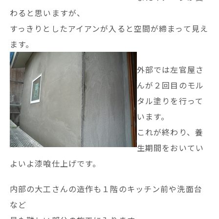
わると思いますが、
すっきりとしたアイアンが入ると空間が締まって見え
ます。
外部では左官屋さ
んが２回目のモル
タル塗りを行って
います。
これが終わり、養
生期間をおいてい
よいよ漆喰仕上げです。
内部の大工さんの造作も１階のキッチン前や洗面台
など