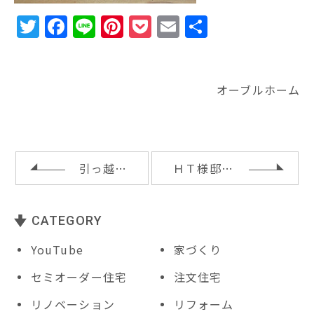
T
F
Li
Pi
P
E
共
w
a
n
n
o
m
有
it
c
e
te
c
ai
te
e
r
k
l
オーブルホーム
r
b
e
e
o
st
t
o
引っ越し後１年
ＨＴ様邸完成内覧会
k
CATEGORY
YouTube
家づくり
セミオーダー住宅
注文住宅
リノベーション
リフォーム