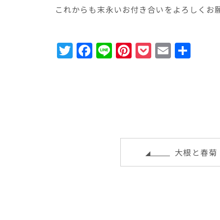
これからも末永いお付き合いをよろしくお
T
F
Li
Pi
P
E
共
w
a
n
n
o
m
有
it
c
e
te
c
ai
te
e
r
k
l
r
b
e
e
o
st
t
o
大根と春菊
k