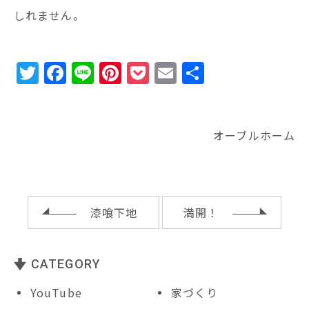
しれません。
T
F
Li
Pi
P
E
共
w
a
n
n
o
m
有
it
c
e
te
c
ai
te
e
r
k
l
オーブルホーム
r
b
e
e
o
st
t
o
漆喰下地
満開！
k
CATEGORY
YouTube
家づくり