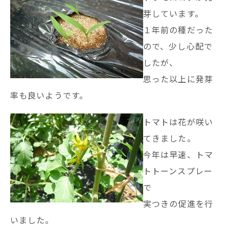
芽しています。
１年前の種だった
ので、少し心配で
したが、
思った以上に発芽
率も良いようです。
トマトは花が咲い
てきました。
今年は早速、トマ
トトーンスプレー
で
実つきの促進を行
いました。