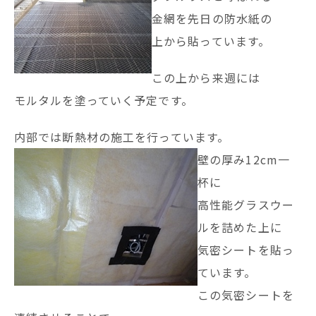
金網を先日の防水紙の
上から貼っています。
この上から来週には
モルタルを塗っていく予定です。
内部では断熱材の施工を行っています。
壁の厚み12cm一
杯に
高性能グラスウー
ルを詰めた上に
気密シートを貼っ
ています。
この気密シートを