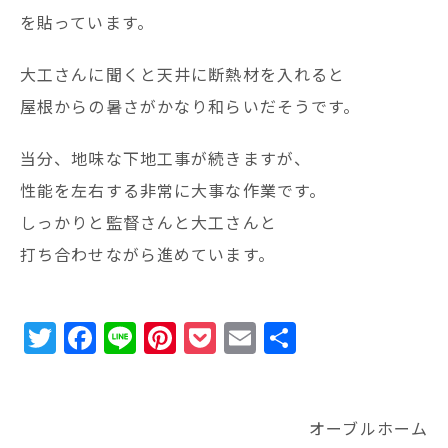
を貼っています。
大工さんに聞くと天井に断熱材を入れると
屋根からの暑さがかなり和らいだそうです。
当分、地味な下地工事が続きますが、
性能を左右する非常に大事な作業です。
しっかりと監督さんと大工さんと
打ち合わせながら進めています。
T
F
Li
Pi
P
E
共
w
a
n
n
o
m
有
it
c
e
te
c
ai
te
e
r
k
l
オーブルホーム