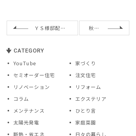
r
b
e
e
o
st
t
o
ＹＳ様邸配筋検査
秋ナス
k
CATEGORY
YouTube
家づくり
セミオーダー住宅
注文住宅
リノベーション
リフォーム
コラム
エクステリア
メンテナンス
ひとり言
太陽光発電
家庭菜園
断熱・省エネ
日々の暮らし