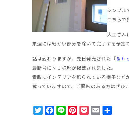
シンプル
こちらで
大工さん
来週には細かい部分を除いて完了する予定
話は変わりますが、先日発売された『
＆ｈ
最新号にＮＪ様邸が掲載されました。
素敵にインテリアを飾られている様子など
載っていますので、ご興味のある方はぜひ
T
F
Li
Pi
P
E
共
w
a
n
n
o
m
有
it
c
e
te
c
ai