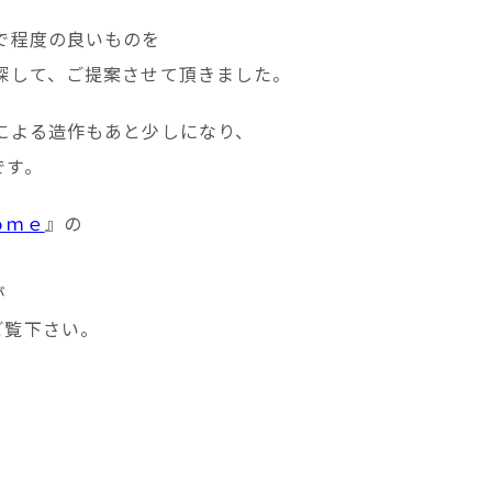
で程度の良いものを
探して、ご提案させて頂きました。
による造作もあと少しになり、
です。
ｏｍｅ
』の
が
ご覧下さい。