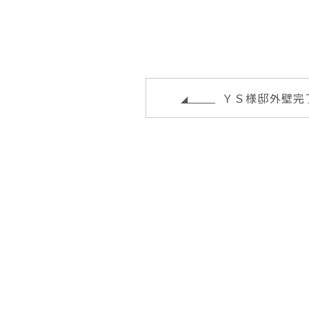
te
e
r
k
l
r
b
e
e
o
st
t
o
ＹＳ様邸外壁完
k