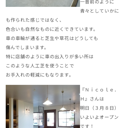
一昔前のように
青々としていかに
も作られた感じではなく、
色合いも自然なものに近くできています。
車の車輪が通ると芝生や草花はどうしても
傷んでしまいます。
特に店舗のように車の出入りが多い所は
このような人工芝を使うことで
お手入れの軽減にもなります。
『Ｎｉｃｏｌｅ．
Ｈ』さんは
明日（３月８日）
いよいよオープン
です！