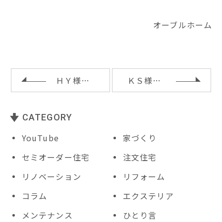
it
c
e
te
c
ai
te
e
r
k
l
オーブルホーム
r
b
e
e
o
st
t
o
ＨＹ様邸お引渡し
ＫＳ様邸解体工事
k
CATEGORY
YouTube
家づくり
セミオーダー住宅
注文住宅
リノベーション
リフォーム
コラム
エクステリア
メンテナンス
ひとり言