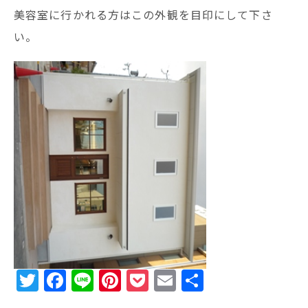
美容室に行かれる方はこの外観を目印にして下さ
い。
T
F
Li
Pi
P
E
共
w
a
n
n
o
m
有