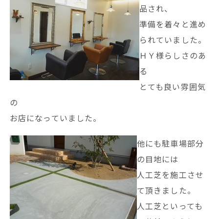
品され、
準備を着々と進め
られていました。
ＨＹ様らしさのあ
る
とても良い雰囲気
の
お店になっていました。
他にも駐車場部分
の目地には
人工芝を施工させ
て頂きました。
人工芝といっても