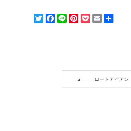
T
F
Li
Pi
P
E
共
w
a
n
n
o
m
有
it
c
e
te
c
ai
te
e
r
k
l
r
b
e
e
o
st
t
o
ロートアイアン
k