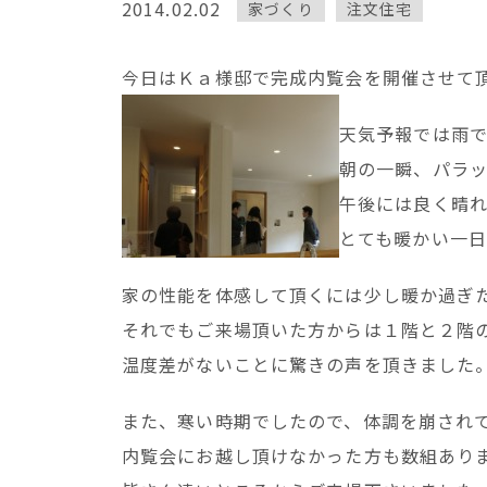
2014.02.02
家づくり
注文住宅
今日はＫａ様邸で完成内覧会を開催させて
天気予報では雨
朝の一瞬、パラ
午後には良く晴
とても暖かい一
家の性能を体感して頂くには少し暖か過ぎ
それでもご来場頂いた方からは１階と２階
温度差がないことに驚きの声を頂きました
また、寒い時期でしたので、体調を崩され
内覧会にお越し頂けなかった方も数組あり