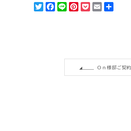
T
F
Li
Pi
P
E
共
w
a
n
n
o
m
有
it
c
e
te
c
ai
te
e
r
k
l
r
b
e
e
o
st
t
o
Ｏｎ様邸ご契
k