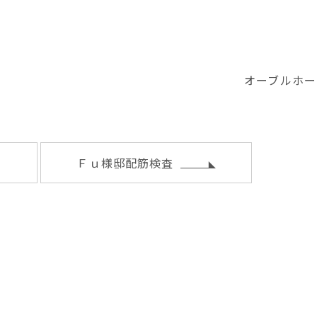
オーブルホー
約
Ｆｕ様邸配筋検査