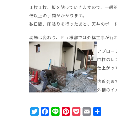
１枚１枚、板を貼っていきますので、一般
倍以上の手間がかかります。
数日間、床貼りを行ったあと、天井のボー
現場は変わり、Ｆｕ様邸では外構工事が行
アプロー
門柱のレ
仕上がっ
内覧会ま
外構のイ
T
F
Li
Pi
P
E
共