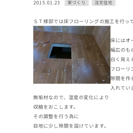
2015.01.23
家づくり
注文住宅
ＳＴ様邸では床フローリングの施工を行っ
床にはオ
幅広のも
白く見え
フローリ
隙間を作
入れてい
無垢材なので、湿度の変化により
収縮をおこします。
その調整を行う為に
目地に少し隙間を設けています。