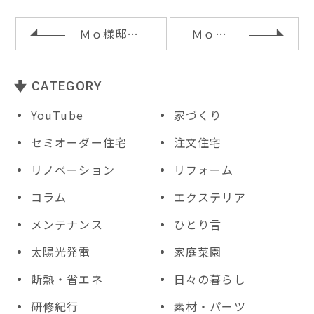
o
st
t
o
Ｍｏ様邸外壁モルタル塗り
Ｍｏ様邸造作工事
k
CATEGORY
YouTube
家づくり
セミオーダー住宅
注文住宅
リノベーション
リフォーム
コラム
エクステリア
メンテナンス
ひとり言
太陽光発電
家庭菜園
断熱・省エネ
日々の暮らし
研修紀行
素材・パーツ