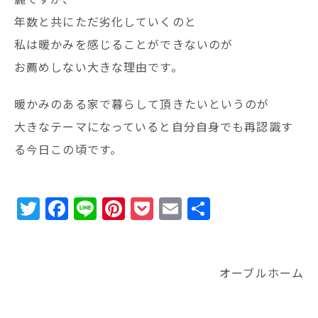
年数と共にただ劣化していくのと
私は暖かみを感じることができないのが
お薦めしない大きな理由です。
暖かみのある家で暮らして頂きたいというのが
大きなテーマになっていると自分自身でも再認識す
る今日この頃です。
T
F
Li
Pi
P
E
共
w
a
n
n
o
m
有
it
c
e
te
c
ai
te
e
r
k
l
オーブルホーム
r
b
e
e