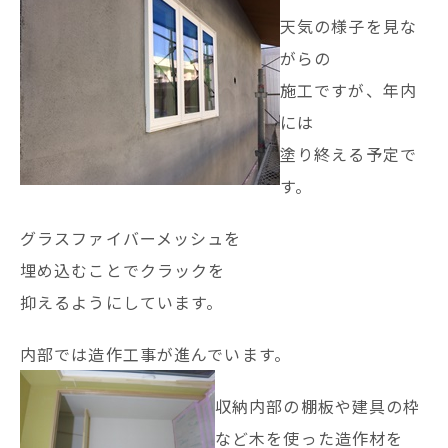
天気の様子を見な
がらの
施工ですが、年内
には
塗り終える予定で
す。
グラスファイバーメッシュを
埋め込むことでクラックを
抑えるようにしています。
内部では造作工事が進んでいます。
収納内部の棚板や建具の枠
など木を使った造作材を