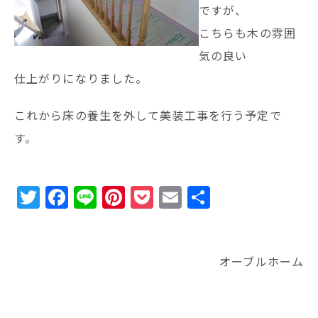
ですが、
こちらも木の雰囲
気の良い
仕上がりになりました。
これから床の養生を外して美装工事を行う予定で
す。
T
F
Li
Pi
P
E
共
w
a
n
n
o
m
有
it
c
e
te
c
ai
te
e
r
k
l
オーブルホーム
r
b
e
e
o
st
t