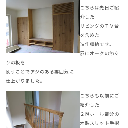
こちらは先日ご紹
介した
リビングのＴＶ台
を含めた
造作収納です。
扉にオークの節あ
りの板を
使うことでアジのある雰囲気に
仕上がりました。
こちらも以前にご
紹介した
２階ホール部分の
木製スリット手摺