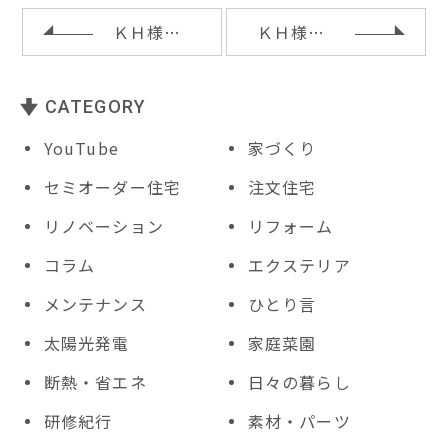
o
ＫＨ様邸外構工事
ＫＨ様邸外構工事
k
CATEGORY
YouTube
家づくり
セミオーダー住宅
注文住宅
リノベーション
リフォーム
コラム
エクステリア
メンテナンス
ひとり言
太陽光発電
家庭菜園
断熱・省エネ
日々の暮らし
研修紀行
素材・パーツ