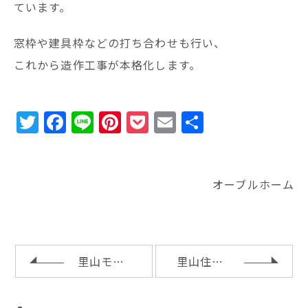
ています。
窓枠や建具枠などの打ち合わせも行い、
これから造作工事が本格化します。
T
F
Li
Pi
P
E
共
w
a
n
n
o
m
有
it
c
e
te
c
ai
te
e
r
k
l
オーブルホーム
r
b
e
e
o
st
t
o
里山モデルで見学会
里山住宅博セミナー
k