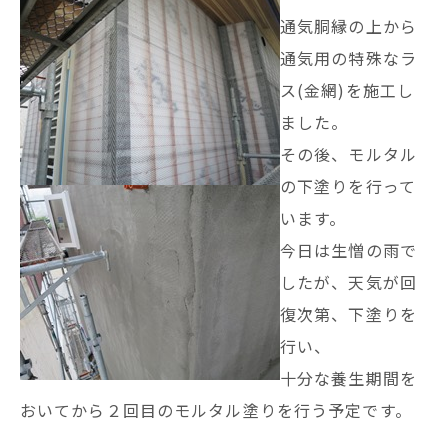
通気胴縁の上から
通気用の特殊なラ
ス(金網)を施工し
ました。
その後、モルタル
の下塗りを行って
います。
今日は生憎の雨で
したが、天気が回
復次第、下塗りを
行い、
十分な養生期間を
おいてから２回目のモルタル塗りを行う予定です。