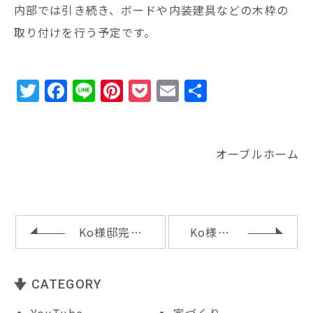
内部では引き続き、ボードや内装建具などの木枠の
取り付けを行う予定です。
T
F
Li
Pi
P
E
共
w
a
n
n
o
m
有
it
c
e
te
c
ai
te
e
r
k
l
オーブルホーム
r
b
e
e
o
st
t
o
Ko様邸完成内覧会のご案内
Ko様邸完成内覧会
k
CATEGORY
YouTube
家づくり