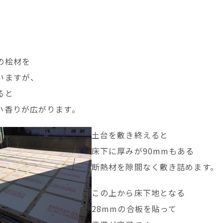
の桧材を
いますが、
ると
い香りが広がります。
土台を敷き終えると
床下に厚みが90mmもある
断熱材を隙間なく敷き詰めます。
この上から床下地となる
28mmの合板を貼って