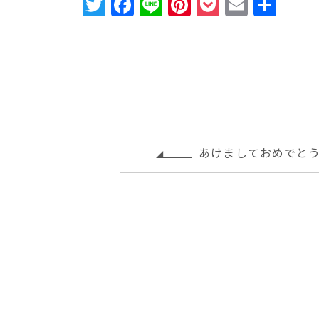
T
F
Li
Pi
P
E
共
w
a
n
n
o
m
有
it
c
e
te
c
ai
te
e
r
k
l
r
b
e
e
o
st
t
o
あけましておめでと
k