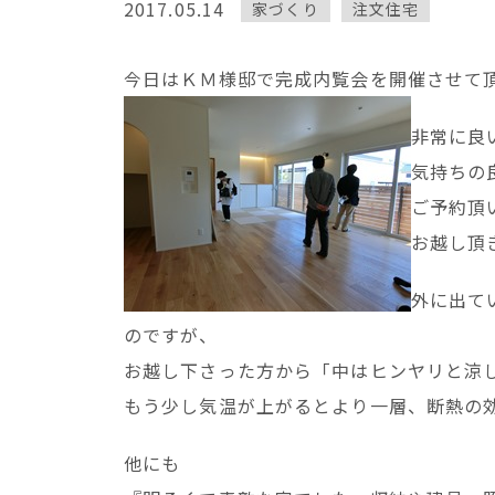
2017.05.14
家づくり
注文住宅
今日はＫＭ様邸で完成内覧会を開催させて
非常に良
気持ちの
ご予約頂
お越し頂
外に出て
のですが、
お越し下さった方から「中はヒンヤリと涼
もう少し気温が上がるとより一層、断熱の
他にも