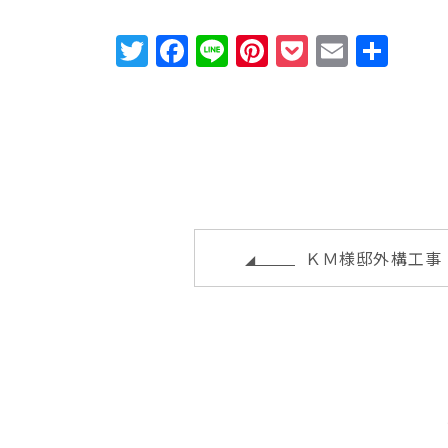
T
F
Li
Pi
P
E
共
w
a
n
n
o
m
有
it
c
e
te
c
ai
te
e
r
k
l
r
b
e
e
o
st
t
o
ＫＭ様邸外構工事
k