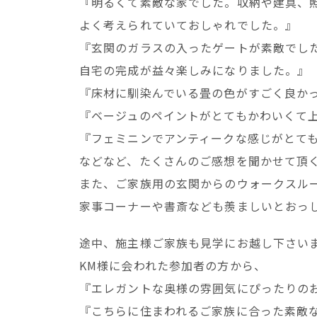
『明るくて素敵な家でした。収納や建具、
よく考えられていておしゃれでした。』
『玄関のガラスの入ったゲートが素敵でし
自宅の完成が益々楽しみになりました。』
『床材に馴染んでいる畳の色がすごく良か
『ベージュのペイントがとてもかわいくて
『フェミニンでアンティークな感じがとて
などなど、たくさんのご感想を聞かせて頂
また、ご家族用の玄関からのウォークスル
家事コーナーや書斎なども羨ましいとおっ
途中、施主様ご家族も見学にお越し下さい
KM様に会われた参加者の方から、
『エレガントな奥様の雰囲気にぴったりの
『こちらに住まわれるご家族に合った素敵