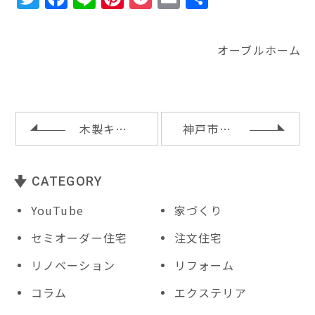
w
a
n
n
o
m
有
it
c
e
te
c
ai
オーブルホーム
te
e
r
k
l
r
b
e
e
o
st
t
o
木製キッチンと木製背面収納
神戸市須磨区Ｈ様邸の上棟
k
CATEGORY
YouTube
家づくり
セミオーダー住宅
注文住宅
リノベーション
リフォーム
コラム
エクステリア