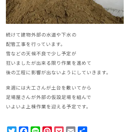
続けて建物外部の水道や下水の
配管工事を行っています。
雪などの天候不良で少し予定が
狂いましたが出来る限り作業を進めて
後の工程に影響が出ないようにしていきます。
来週には大工さんが土台を敷いてから
足場屋さんが外部の仮設足場を組んで
いよいよ上棟作業を迎える予定です。
T
F
Li
Pi
P
E
共