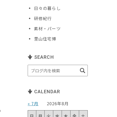
日々の暮らし
研修紀行
素材・パーツ
里山住宅博
ロ
SEARCH
る
CALENDAR
ら
« 7月
2026年8月
も
日
月
火
水
木
金
土