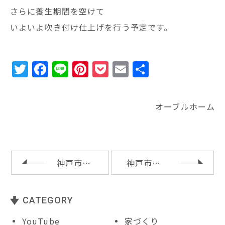
さらに養生期間を空けて
いよいよ吹き付け仕上げを行う予定です。
T
F
Li
Pi
P
E
共
w
a
n
n
o
m
有
it
c
e
te
c
ai
オーブルホーム
te
e
r
k
l
r
b
e
e
o
st
t
o
神戸市垂水区Ｏ様邸の配筋検査
神戸市垂水区Ｏ様邸の基礎工事完了
k
CATEGORY
YouTube
家づくり