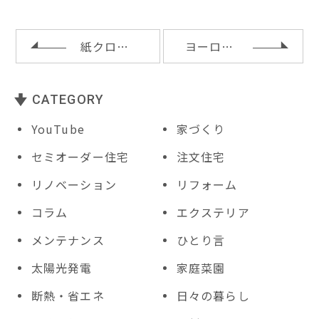
r
b
e
e
o
st
t
o
紙クロス貼りと木製キッチンの施工
ヨーロッパ漆喰塗りと折り畳み棚
k
CATEGORY
YouTube
家づくり
セミオーダー住宅
注文住宅
リノベーション
リフォーム
コラム
エクステリア
メンテナンス
ひとり言
太陽光発電
家庭菜園
断熱・省エネ
日々の暮らし