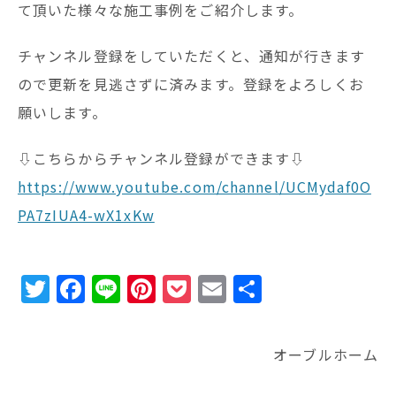
て頂いた様々な施工事例をご紹介します。
チャンネル登録をしていただくと、通知が行きます
ので更新を見逃さずに済みます。登録をよろしくお
願いします。
⇩こちらからチャンネル登録ができます⇩
https://www.youtube.com/channel/UCMydaf0O
PA7zIUA4-wX1xKw
T
F
Li
Pi
P
E
共
w
a
n
n
o
m
有
it
c
e
te
c
ai
オーブルホーム
te
e
r
k
l