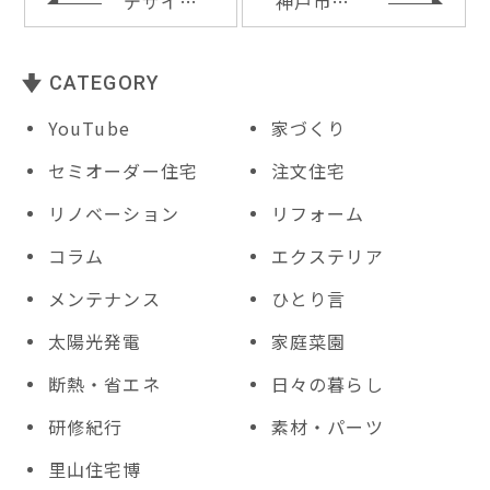
o
デザインタイルと設備器具付け
神戸市垂水区Ｆ様邸の基礎工事完了
k
CATEGORY
YouTube
家づくり
セミオーダー住宅
注文住宅
リノベーション
リフォーム
コラム
エクステリア
メンテナンス
ひとり言
太陽光発電
家庭菜園
断熱・省エネ
日々の暮らし
研修紀行
素材・パーツ
里山住宅博