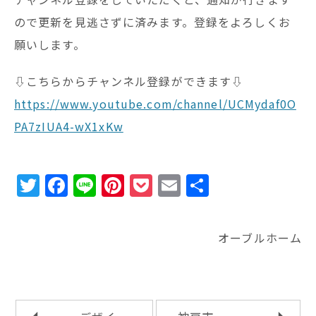
ので更新を見逃さずに済みます。登録をよろしくお
願いします。
⇩こちらからチャンネル登録ができます⇩
https://www.youtube.com/channel/UCMydaf0O
PA7zIUA4-wX1xKw
T
F
Li
Pi
P
E
共
w
a
n
n
o
m
有
it
c
e
te
c
ai
オーブルホーム
te
e
r
k
l
r
b
e
e
o
st
t