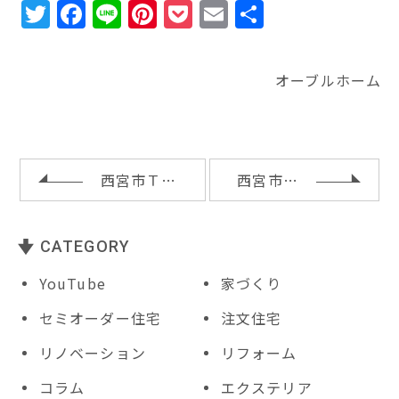
T
F
Li
Pi
P
E
共
w
a
n
n
o
m
有
it
c
e
te
c
ai
オーブルホーム
te
e
r
k
l
r
b
e
e
o
st
t
o
西宮市Ｔ様邸の完成内覧会開催
西宮市Ｔ様邸のお引渡し
k
CATEGORY
YouTube
家づくり
セミオーダー住宅
注文住宅
リノベーション
リフォーム
コラム
エクステリア