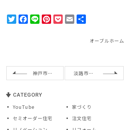
T
F
Li
Pi
P
E
共
w
a
n
n
o
m
有
it
c
e
te
c
ai
オーブルホーム
te
e
r
k
l
r
b
e
e
o
st
t
o
神戸市垂水区Ａ様邸の上棟
淡路市Ｍ様邸の基礎配筋検査
k
CATEGORY
YouTube
家づくり
セミオーダー住宅
注文住宅
リノベーション
リフォーム