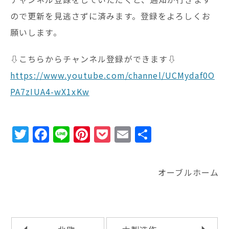
ので更新を見逃さずに済みます。登録をよろしくお
願いします。
⇩こちらからチャンネル登録ができます⇩
https://www.youtube.com/channel/UCMydaf0O
PA7zIUA4-wX1xKw
T
F
Li
Pi
P
E
共
w
a
n
n
o
m
有
it
c
e
te
c
ai
オーブルホーム
te
e
r
k
l
r
b
e
e
o
st
t