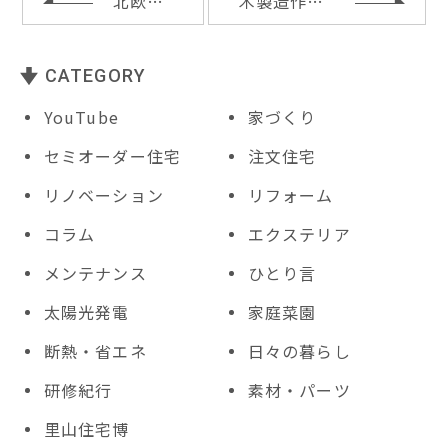
o
北欧のあかり展とVISON
木製造作２列型キッチンと紙クロス塗装
k
CATEGORY
YouTube
家づくり
セミオーダー住宅
注文住宅
リノベーション
リフォーム
コラム
エクステリア
メンテナンス
ひとり言
太陽光発電
家庭菜園
断熱・省エネ
日々の暮らし
研修紀行
素材・パーツ
里山住宅博