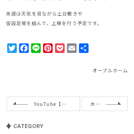
来週は天気を見ながら土台敷きや
仮設足場を組んで、上棟を行う予定です。
T
F
Li
Pi
P
E
共
w
a
n
n
o
m
有
it
c
e
te
c
ai
オーブルホーム
te
e
r
k
l
r
b
e
e
o
st
t
o
YouTube【神戸市垂水区の注文住宅】暮らしに広がりとゆとりを生む土間のある住まい【オーブルホーム】86を公開
木製スリット手すりと気密測定
k
CATEGORY