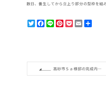
数日、養生してから立上り部分の型枠を組
T
F
Li
Pi
P
E
共
w
a
n
n
o
m
有
it
c
e
te
c
ai
te
e
r
k
l
r
b
e
e
o
st
t
o
高砂市Ｓａ様邸の完成内覧会
k