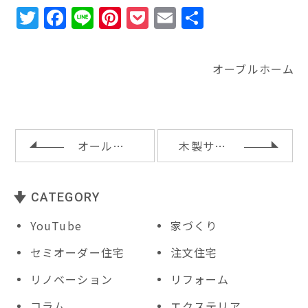
T
F
Li
Pi
P
E
共
w
a
n
n
o
m
有
it
c
e
te
c
ai
オーブルホーム
te
e
r
k
l
r
b
e
e
o
st
t
o
オールステンレスキッチン
木製サッシと樹脂サッシ
k
CATEGORY
YouTube
家づくり
セミオーダー住宅
注文住宅
リノベーション
リフォーム
コラム
エクステリア