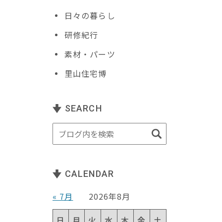
日々の暮らし
研修紀行
素材・パーツ
里山住宅博
SEARCH
CALENDAR
« 7月
2026年8月
っ
日
月
火
水
木
金
土