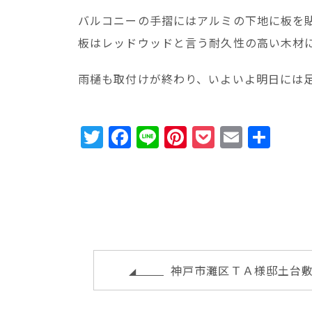
バルコニーの手摺にはアルミの下地に板を
板はレッドウッドと言う耐久性の高い木材
雨樋も取付けが終わり、いよいよ明日には
T
F
Li
Pi
P
E
共
w
a
n
n
o
m
有
it
c
e
te
c
ai
te
e
r
k
l
r
b
e
e
o
st
t
o
神戸市灘区ＴＡ様邸土台
k