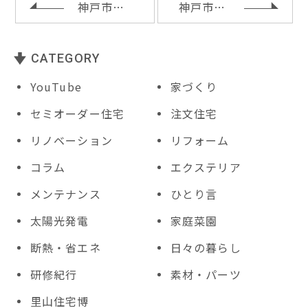
o
神戸市灘区ＴＡ様邸の中間検査
神戸市垂水区Ｔ様邸のご契約
k
CATEGORY
YouTube
家づくり
セミオーダー住宅
注文住宅
リノベーション
リフォーム
コラム
エクステリア
メンテナンス
ひとり言
太陽光発電
家庭菜園
断熱・省エネ
日々の暮らし
研修紀行
素材・パーツ
里山住宅博