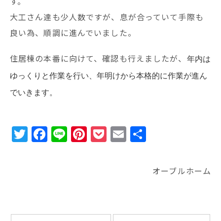
す。
大工さん達も少人数ですが、息が合っていて手際も
良い為、順調に進んでいました。
住居棟の本番に向けて、確認も行えましたが、
年内は
ゆっくりと作業を行い、年明けから本格的に作業が進ん
でいきます。
T
F
Li
Pi
P
E
共
w
a
n
n
o
m
有
it
c
e
te
c
ai
オーブルホーム
te
e
r
k
l
r
b
e
e
o
st
t