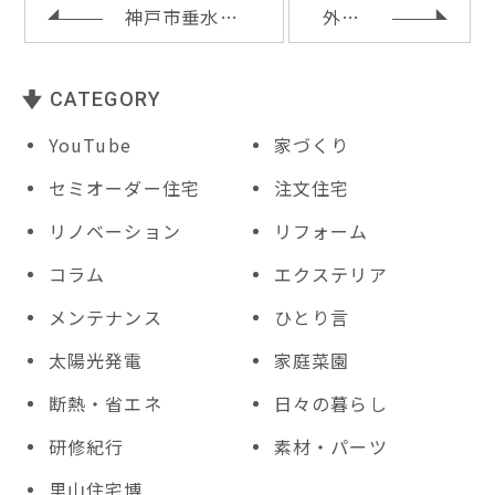
o
神戸市垂水区ＫＹ様邸の上棟
外付加断熱
k
CATEGORY
YouTube
家づくり
セミオーダー住宅
注文住宅
リノベーション
リフォーム
コラム
エクステリア
メンテナンス
ひとり言
太陽光発電
家庭菜園
断熱・省エネ
日々の暮らし
研修紀行
素材・パーツ
里山住宅博