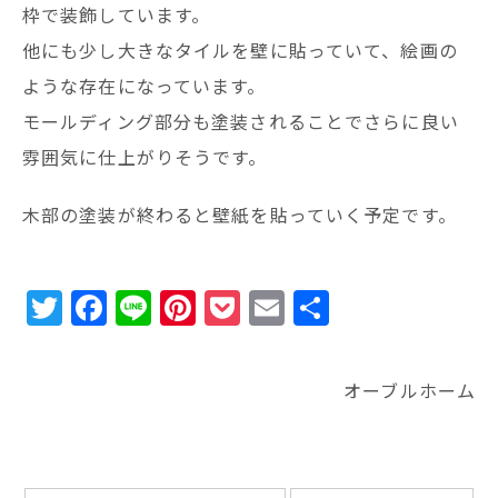
枠で装飾しています。
他にも少し大きなタイルを壁に貼っていて、絵画の
ような存在になっています。
モールディング部分も塗装されることでさらに良い
雰囲気に仕上がりそうです。
木部の塗装が終わると壁紙を貼っていく予定です。
T
F
Li
Pi
P
E
共
w
a
n
n
o
m
有
it
c
e
te
c
ai
オーブルホーム
te
e
r
k
l
r
b
e
e
o
st
t