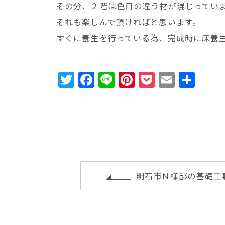
その分、２階は色目の違う材が混じってい
それも楽しんで頂ければと思います。
すぐに養生を行っている為、完成時に床養
T
F
Li
Pi
P
E
共
w
a
n
n
o
m
有
it
c
e
te
c
ai
te
e
r
k
l
r
b
e
e
o
st
t
o
明石市Ｎ様邸の基礎工
k