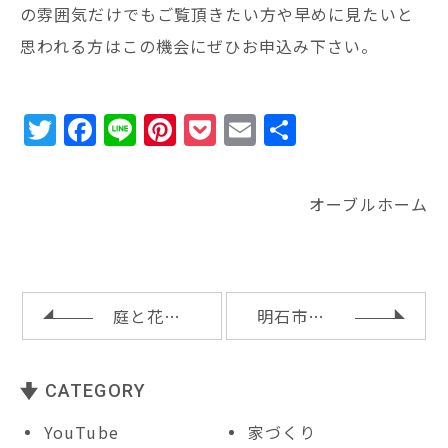
の雰囲気だけでもご覧頂きたい方や早めに見たいと
思われる方はこの機会にぜひお申込み下さい。
T
F
Li
Pi
P
E
共
w
a
n
n
o
m
有
it
c
e
te
c
ai
オーブルホーム
te
e
r
k
l
r
b
e
e
o
st
t
o
庭と花と空気清浄機
明石市Ｎ様邸の上棟
k
CATEGORY
YouTube
家づくり