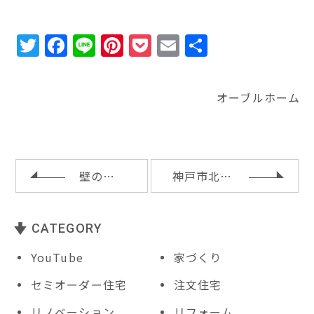
T
F
Li
Pi
P
E
共
w
a
n
n
o
m
有
it
c
e
te
c
ai
オーブルホーム
te
e
r
k
l
r
b
e
e
o
st
t
o
壁のグラスウール断熱施工
神戸市北区ＩＹ様邸の基礎工事完了
k
CATEGORY
YouTube
家づくり
セミオーダー住宅
注文住宅
リノベーション
リフォーム