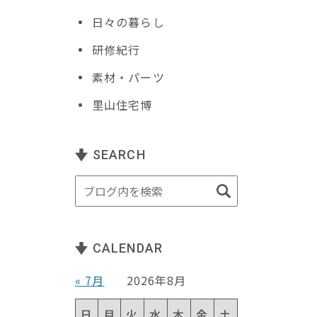
日々の暮らし
研修紀行
素材・パーツ
里山住宅博
SEARCH
CALENDAR
« 7月
2026年8月
き
日
月
火
水
木
金
土