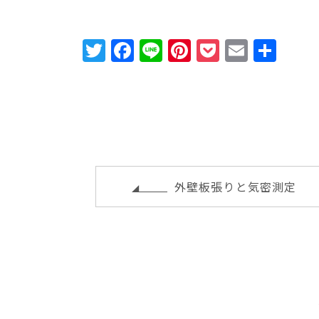
T
F
Li
Pi
P
E
共
w
a
n
n
o
m
有
it
c
e
te
c
ai
te
e
r
k
l
r
b
e
e
o
st
t
o
外壁板張りと気密測定
k