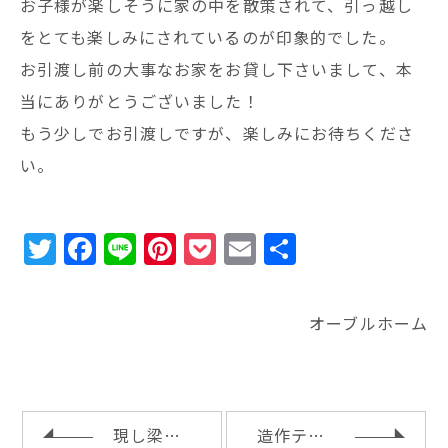
お子様が楽しそうに家の中を散策されて、引っ越し
をとても楽しみにされているのが印象的でした。
お引渡し前の大事なお家をお貸し下さいまして、本
当にありがとうございました！
もう少しでお引渡しですが、楽しみにお待ちくださ
い。
T
F
Li
Pi
P
E
共
w
a
n
n
o
m
有
it
c
e
te
c
ai
オーブルホーム
te
e
r
k
l
r
b
e
e
o
st
t
o
現し梁とスケルトン階段
造作テレビ台と気密測定