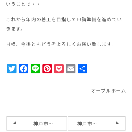
いうことで・・
これから年内の着工を目指して申請準備を進めてい
きます。
Ｈ様、今後ともどうぞよろしくお願い致します。
T
F
Li
Pi
P
E
共
w
a
n
n
o
m
有
it
c
e
te
c
ai
オーブルホーム
te
e
r
k
l
r
b
e
e
o
st
t
o
神戸市東灘区ＭＳ様邸の基礎工事完了
神戸市西区Ｔ様邸の植栽工事と庭