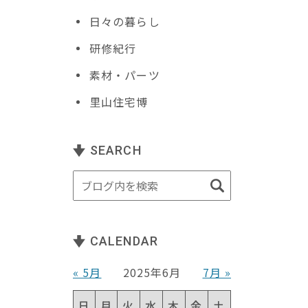
日々の暮らし
研修紀行
素材・パーツ
里山住宅博
SEARCH
CALENDAR
« 5月
2025年6月
7月 »
日
月
火
水
木
金
土