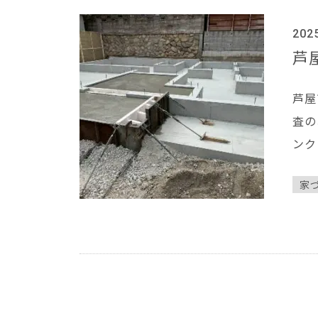
202
芦
芦屋
査の
ンク
家