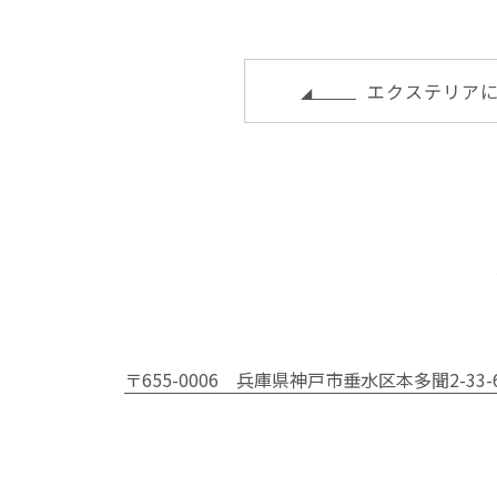
r
b
e
e
o
st
t
o
エクステリア
k
〒655-0006
兵庫県神戸市垂水区本多聞2-33-