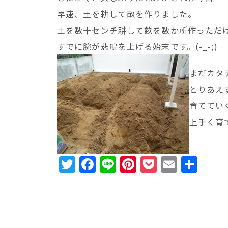
早速、土を耕して畝を作りました。
土を数十センチ耕して畝を数か所作っただ
すでに腕が悲鳴を上げる始末です。(-_-;)
まだカタ
とりあえ
育ててい
上手く育
T
F
Li
Pi
P
E
共
w
a
n
n
o
m
有
it
c
e
te
c
ai
te
e
r
k
l