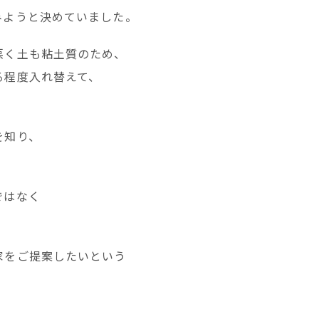
みようと決めていました。
悪く土も粘土質のため、
る程度入れ替えて、
を知り、
。
ではなく
家をご提案したいという