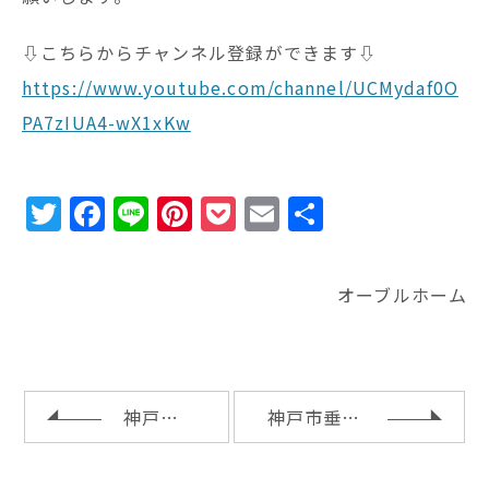
⇩こちらからチャンネル登録ができます⇩
https://www.youtube.com/channel/UCMydaf0O
PA7zIUA4-wX1xKw
T
F
Li
Pi
P
E
共
w
a
n
n
o
m
有
it
c
e
te
c
ai
オーブルホーム
te
e
r
k
l
r
b
e
e
o
st
t
o
神戸市垂水区Ｔ様邸リノベーション工事の完了
神戸市垂水区Ｔ様邸リノベーション工事の完成内覧会とお引渡し
k