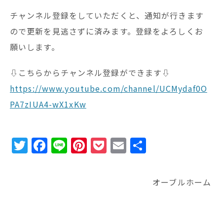
チャンネル登録をしていただくと、通知が行きます
ので更新を見逃さずに済みます。登録をよろしくお
願いします。
⇩こちらからチャンネル登録ができます⇩
https://www.youtube.com/channel/UCMydaf0O
PA7zIUA4-wX1xKw
T
F
Li
Pi
P
E
共
w
a
n
n
o
m
有
it
c
e
te
c
ai
オーブルホーム
te
e
r
k
l
r
b
e
e