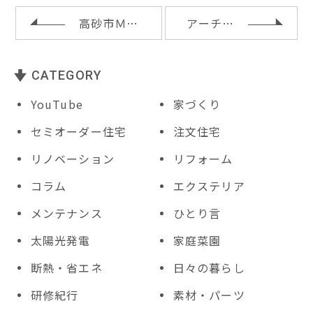
o
st
t
o
高砂市Ｍ様邸の基礎配筋検査
アーチ壁とニッチ収納
k
CATEGORY
YouTube
家づくり
セミオーダー住宅
注文住宅
リノベーション
リフォーム
コラム
エクステリア
メンテナンス
ひとり言
太陽光発電
家庭菜園
断熱・省エネ
日々の暮らし
研修紀行
素材・パーツ