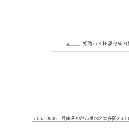
it
c
e
te
c
ai
te
e
r
k
l
r
b
e
e
o
st
t
o
姫路市Ｋ様邸完成内
k
〒655-0006
兵庫県神戸市垂水区本多聞2-33-