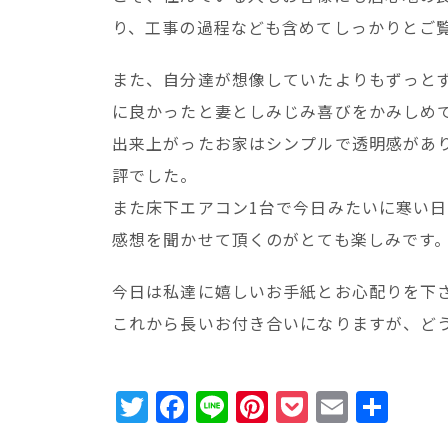
り、工事の過程なども含めてしっかりとご
また、自分達が想像していたよりもずっと
に良かったと妻としみじみ喜びをかみしめ
出来上がったお家はシンプルで透明感があ
評でした。
また床下エアコン1台で今日みたいに寒い
感想を聞かせて頂くのがとても楽しみです
今日は私達に嬉しいお手紙とお心配りを下
これから長いお付き合いになりますが、ど
T
F
Li
Pi
P
E
共
w
a
n
n
o
m
有