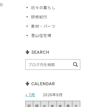
の
日々の暮らし
研修紀行
し
素材・パーツ
ま
里山住宅博
こ
SEARCH
報
り
CALENDAR
« 7月
2026年8月
ら
日
月
火
水
木
金
土