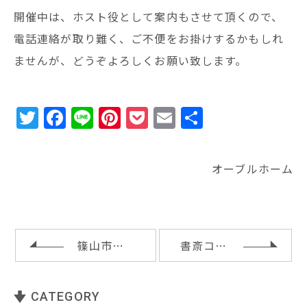
開催中は、ホスト役として案内もさせて頂くので、
電話連絡が取り難く、ご不便をお掛けするかもしれ
ませんが、どうぞよろしくお願い致します。
T
F
Li
Pi
P
E
共
w
a
n
n
o
m
有
it
c
e
te
c
ai
オーブルホーム
te
e
r
k
l
r
b
e
e
o
st
t
o
篠山市Ｕ様邸の工事契約の立会い
書斎コーナーと木製スリット
k
CATEGORY