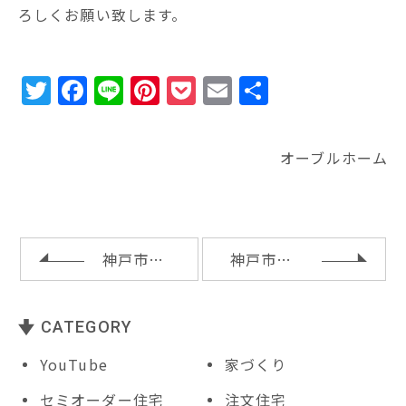
ろしくお願い致します。
T
F
Li
Pi
P
E
共
w
a
n
n
o
m
有
it
c
e
te
c
ai
オーブルホーム
te
e
r
k
l
r
b
e
e
o
st
t
o
神戸市垂水区Ｔ様邸の地鎮祭
神戸市垂水区ＫＹ様邸土台敷き
k
CATEGORY
YouTube
家づくり
セミオーダー住宅
注文住宅