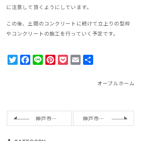
に注意して頂くようにしています。
この後、土間のコンクリートに続けて立上りの型枠
やコンクリートの施工を行っていく予定です。
T
F
Li
Pi
P
E
共
w
a
n
n
o
m
有
it
c
e
te
c
ai
オーブルホーム
te
e
r
k
l
r
b
e
e
o
st
t
o
神戸市灘区ＴＡ様邸の完成内覧会
神戸市垂水区Ｔ様邸の棟上げ
k