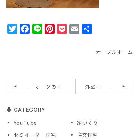
T
F
Li
Pi
P
E
共
w
a
n
n
o
m
有
it
c
e
te
c
ai
オーブルホーム
te
e
r
k
l
r
b
e
e
o
st
t
o
オークのヘリンボーンフロアとパーケットフロア
外壁の板貼りとスケルトン階段
k
CATEGORY
YouTube
家づくり
セミオーダー住宅
注文住宅