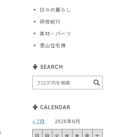
日々の暮らし
研修紀行
素材・パーツ
里山住宅博
SEARCH
CALENDAR
« 7月
2026年8月
補
日
月
火
水
木
金
土