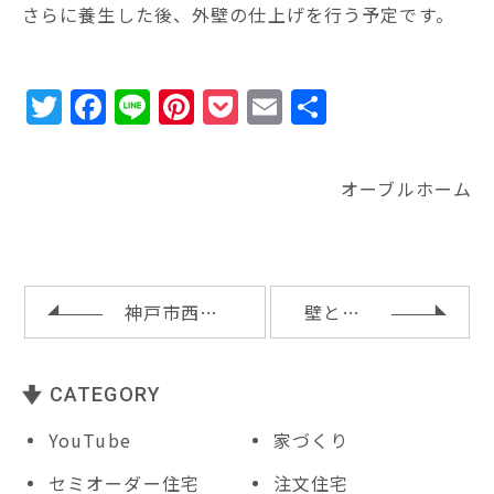
さらに養生した後、外壁の仕上げを行う予定です。
T
F
Li
Pi
P
E
共
w
a
n
n
o
m
有
it
c
e
te
c
ai
オーブルホーム
te
e
r
k
l
r
b
e
e
o
st
t
o
神戸市西区リノベーション工事の床下地
壁と天井の板貼り仕上げ
k
CATEGORY
YouTube
家づくり
セミオーダー住宅
注文住宅