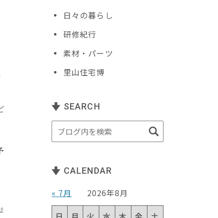
日々の暮らし
研修紀行
素材・パーツ
に
里山住宅博
な
SEARCH
ど
予
CALENDAR
« 7月
2026年8月
』
日
月
火
水
木
金
土