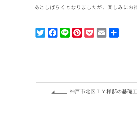
あとしばらくとなりましたが、楽しみにお
T
F
Li
Pi
P
E
共
w
a
n
n
o
m
有
it
c
e
te
c
ai
te
e
r
k
l
r
b
e
e
o
st
t
o
神戸市北区ＩＹ様邸の基礎
k