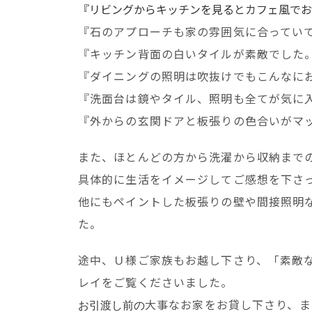
『リビングからキッチンを見るとカフェ風でお
『石のアプローチも家の雰囲気に合ってい
『キッチン背面の白いタイルが素敵でした
『ダイニングの照明は吹抜けでもこんなに
『洗面台は鏡やタイル、照明も全てが気に
『外からの玄関ドアと板張りの色合いがマ
また、ほとんどの方から洗濯から収納まで
具体的に生活をイメージしてご感想を下さ
他にもペイントした板張りの壁や間接照明
た。
途中、Ｕ様ご家族もお越し下さり、「素敵
レイをご覧くださいました。
大事なお家をお貸し下さり、ま
お引渡し前の